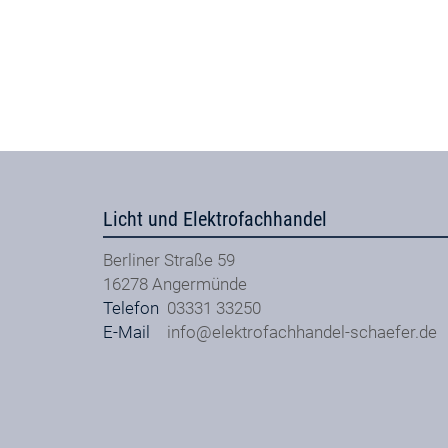
Licht und Elektrofachhandel
Berliner Straße 59
16278
Angermünde
Telefon
03331 33250
E-Mail
info@elektrofachhandel-schaefer.de