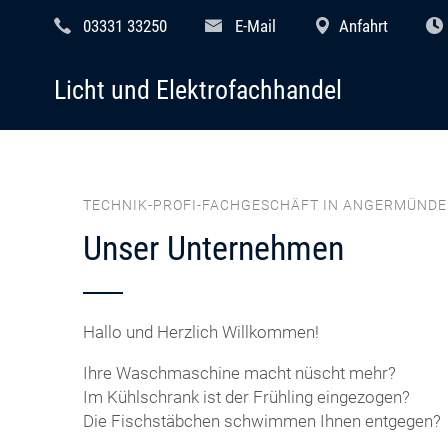
03331 33250
E-Mail
Anfahrt
Licht und Elektrofachhandel
TECHNIK-PROFI-FACHGESCHÄFT IN ANGERMÜNDE
Unser Unternehmen
Hallo und Herzlich Willkommen!
Ihre Waschmaschine macht nüscht mehr?
Im Kühlschrank ist der Frühling eingezogen?
Die Fischstäbchen schwimmen Ihnen entgegen?