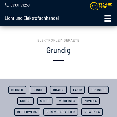
03331 33250
Licht und Elektrofachhandel
ELEKTROKLEINGERAETE
Grundig
BEURER
BOSCH
BRAUN
FAKIR
GRUNDIG
KRUPS
MIELE
MOULINEX
NIVONA
RITTERWERK
ROMMELSBACHER
ROWENTA